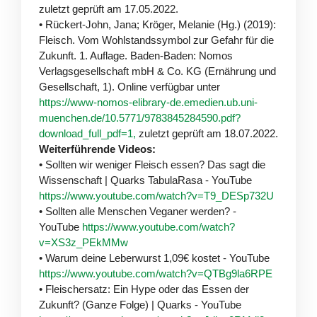
zuletzt geprüft am 17.05.2022.
• Rückert-John, Jana; Kröger, Melanie (Hg.) (2019):
Fleisch. Vom Wohlstandssymbol zur Gefahr für die
Zukunft. 1. Auflage. Baden-Baden: Nomos
Verlagsgesellschaft mbH & Co. KG (Ernährung und
Gesellschaft, 1). Online verfügbar unter
https://www-nomos-elibrary-de.emedien.ub.uni-
muenchen.de/10.5771/9783845284590.pdf?
download_full_pdf=1,
zuletzt geprüft am 18.07.2022.
Weiterführende Videos:
• Sollten wir weniger Fleisch essen? Das sagt die
Wissenschaft | Quarks TabulaRasa - YouTube
https://www.youtube.com/watch?v=T9_DESp732U
• Sollten alle Menschen Veganer werden? -
YouTube
https://www.youtube.com/watch?
v=XS3z_PEkMMw
• Warum deine Leberwurst 1,09€ kostet - YouTube
https://www.youtube.com/watch?v=QTBg9la6RPE
• Fleischersatz: Ein Hype oder das Essen der
Zukunft? (Ganze Folge) | Quarks - YouTube