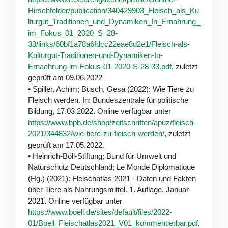
Hirschfelder/publication/340429903_Fleisch_als_Ku
lturgut_Traditionen_und_Dynamiken_In_Ernahrung_
im_Fokus_01_2020_S_28-
33/links/60bf1a78a6fdcc22eae8d2e1/Fleisch-als-
Kulturgut-Traditionen-und-Dynamiken-In-
Ernaehrung-im-Fokus-01-2020-S-28-33.pdf
, zuletzt
geprüft am 09.06.2022
• Spiller, Achim; Busch, Gesa (2022): Wie Tiere zu
Fleisch werden. In: Bundeszentrale für politische
Bildung, 17.03.2022. Online verfügbar unter
https://www.bpb.de/shop/zeitschriften/apuz/fleisch-
2021/344832/wie-tiere-zu-fleisch-werden/
, zuletzt
geprüft am 17.05.2022.
• Heinrich-Böll-Stiftung; Bund für Umwelt und
Naturschutz Deutschland; Le Monde Diplomatique
(Hg.) (2021): Fleischatlas 2021 - Daten und Fakten
über Tiere als Nahrungsmittel. 1. Auflage, Januar
2021. Online verfügbar unter
https://www.boell.de/sites/default/files/2022-
01/Boell_Fleischatlas2021_V01_kommentierbar.pdf
,