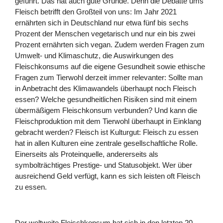
geführt. Das hat auch gute Gründe. Denn die Debatte ums
Fleisch betrifft den Großteil von uns: Im Jahr 2021
ernährten sich in Deutschland nur etwa fünf bis sechs
Prozent der Menschen vegetarisch und nur ein bis zwei
Prozent ernährten sich vegan. Zudem werden Fragen zum
Umwelt- und Klimaschutz, die Auswirkungen des
Fleischkonsums auf die eigene Gesundheit sowie ethische
Fragen zum Tierwohl derzeit immer relevanter: Sollte man
in Anbetracht des Klimawandels überhaupt noch Fleisch
essen? Welche gesundheitlichen Risiken sind mit einem
übermäßigem Fleischkonsum verbunden? Und kann die
Fleischproduktion mit dem Tierwohl überhaupt in Einklang
gebracht werden? Fleisch ist Kulturgut: Fleisch zu essen
hat in allen Kulturen eine zentrale gesellschaftliche Rolle.
Einerseits als Proteinquelle, andererseits als
symbolträchtiges Prestige- und Statusobjekt. Wer über
ausreichend Geld verfügt, kann es sich leisten oft Fleisch
zu essen.
Der weltweite Fleischkonsum hat sich in den letzten 20